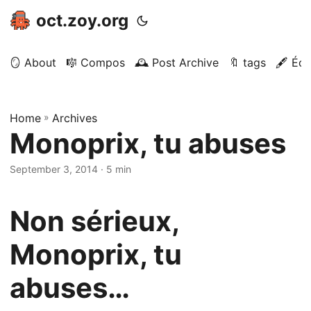
oct.zoy.org
🪞 About
🎼 Compos
🕰️ Post Archive
🔖 tags
🖋️ Écr
Home
»
Archives
Monoprix, tu abuses
September 3, 2014
· 5 min
Non sérieux,
Monoprix, tu
abuses…